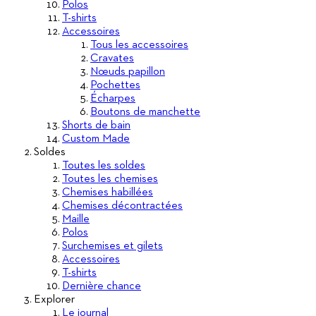
Polos
T-shirts
Accessoires
Tous les accessoires
Cravates
Nœuds papillon
Pochettes
Écharpes
Boutons de manchette
Shorts de bain
Custom Made
Soldes
Toutes les soldes
Toutes les chemises
Chemises habillées
Chemises décontractées
Maille
Polos
Surchemises et gilets
Accessoires
T-shirts
Dernière chance
Explorer
Le journal