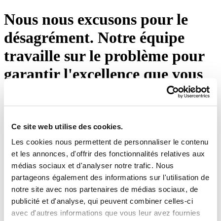
Nous nous excusons pour le
désagrément. Notre équipe
travaille sur le problème pour
garantir l'excellence que vous
attendez d'Eton Shirts. Veuillez
appuyer sur le bouton ci-
dessous ou visiter notre page
Ce site web utilise des cookies.
Les cookies nous permettent de personnaliser le contenu
d'accueil.
et les annonces, d'offrir des fonctionnalités relatives aux
médias sociaux et d'analyser notre trafic. Nous
Réessayez
partageons également des informations sur l'utilisation de
notre site avec nos partenaires de médias sociaux, de
publicité et d'analyse, qui peuvent combiner celles-ci
avec d'autres informations que vous leur avez fournies