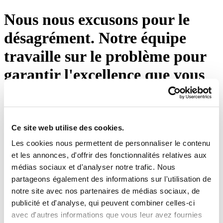
Nous nous excusons pour le
désagrément. Notre équipe
travaille sur le problème pour
garantir l'excellence que vous
attendez d'Eton Shirts. Veuillez
appuyer sur le bouton ci-
dessous ou visiter notre page
Ce site web utilise des cookies.
Les cookies nous permettent de personnaliser le contenu
d'accueil.
et les annonces, d'offrir des fonctionnalités relatives aux
médias sociaux et d'analyser notre trafic. Nous
Réessayez
partageons également des informations sur l'utilisation de
notre site avec nos partenaires de médias sociaux, de
publicité et d'analyse, qui peuvent combiner celles-ci
avec d'autres informations que vous leur avez fournies