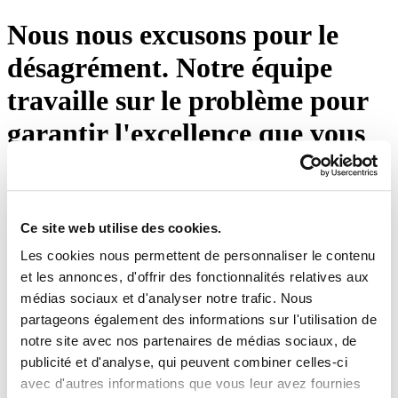
Nous nous excusons pour le
désagrément. Notre équipe
travaille sur le problème pour
garantir l'excellence que vous
attendez d'Eton Shirts. Veuillez
appuyer sur le bouton ci-
dessous ou visiter notre page
Ce site web utilise des cookies.
Les cookies nous permettent de personnaliser le contenu
d'accueil.
et les annonces, d'offrir des fonctionnalités relatives aux
médias sociaux et d'analyser notre trafic. Nous
Réessayez
partageons également des informations sur l'utilisation de
notre site avec nos partenaires de médias sociaux, de
publicité et d'analyse, qui peuvent combiner celles-ci
avec d'autres informations que vous leur avez fournies