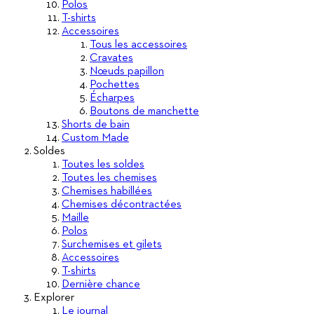
Polos
T-shirts
Accessoires
Tous les accessoires
Cravates
Nœuds papillon
Pochettes
Écharpes
Boutons de manchette
Shorts de bain
Custom Made
Soldes
Toutes les soldes
Toutes les chemises
Chemises habillées
Chemises décontractées
Maille
Polos
Surchemises et gilets
Accessoires
T-shirts
Dernière chance
Explorer
Le journal