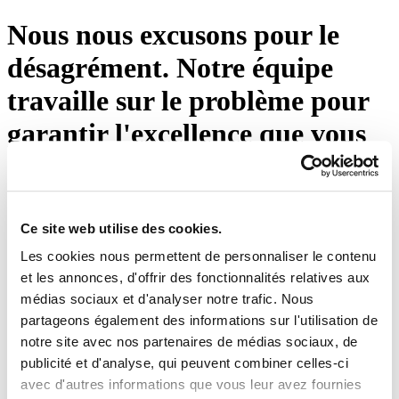
Nous nous excusons pour le
désagrément. Notre équipe
travaille sur le problème pour
garantir l'excellence que vous
attendez d'Eton Shirts. Veuillez
appuyer sur le bouton ci-
dessous ou visiter notre page
Ce site web utilise des cookies.
Les cookies nous permettent de personnaliser le contenu
d'accueil.
et les annonces, d'offrir des fonctionnalités relatives aux
médias sociaux et d'analyser notre trafic. Nous
Réessayez
partageons également des informations sur l'utilisation de
notre site avec nos partenaires de médias sociaux, de
publicité et d'analyse, qui peuvent combiner celles-ci
avec d'autres informations que vous leur avez fournies