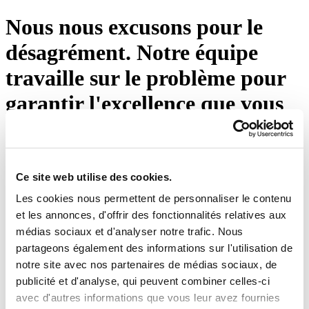
Nous nous excusons pour le
désagrément. Notre équipe
travaille sur le problème pour
garantir l'excellence que vous
attendez d'Eton Shirts. Veuillez
appuyer sur le bouton ci-
dessous ou visiter notre page
Ce site web utilise des cookies.
Les cookies nous permettent de personnaliser le contenu
d'accueil.
et les annonces, d'offrir des fonctionnalités relatives aux
médias sociaux et d'analyser notre trafic. Nous
Réessayez
partageons également des informations sur l'utilisation de
notre site avec nos partenaires de médias sociaux, de
publicité et d'analyse, qui peuvent combiner celles-ci
avec d'autres informations que vous leur avez fournies