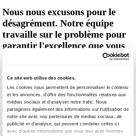
Nous nous excusons pour le
désagrément. Notre équipe
travaille sur le problème pour
garantir l'excellence que vous
attendez d'Eton Shirts. Veuillez
appuyer sur le bouton ci-
dessous ou visiter notre page
Ce site web utilise des cookies.
Les cookies nous permettent de personnaliser le contenu
d'accueil.
et les annonces, d'offrir des fonctionnalités relatives aux
médias sociaux et d'analyser notre trafic. Nous
Réessayez
partageons également des informations sur l'utilisation de
notre site avec nos partenaires de médias sociaux, de
publicité et d'analyse, qui peuvent combiner celles-ci
avec d'autres informations que vous leur avez fournies