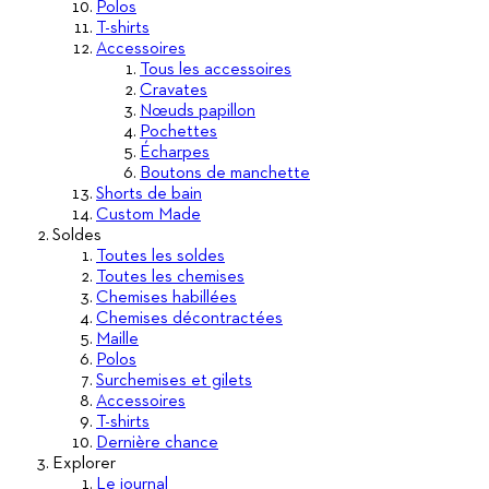
Polos
T-shirts
Accessoires
Tous les accessoires
Cravates
Nœuds papillon
Pochettes
Écharpes
Boutons de manchette
Shorts de bain
Custom Made
Soldes
Toutes les soldes
Toutes les chemises
Chemises habillées
Chemises décontractées
Maille
Polos
Surchemises et gilets
Accessoires
T-shirts
Dernière chance
Explorer
Le journal