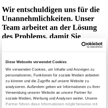
Wir entschuldigen uns für die
Unannehmlichkeiten. Unser
Team arbeitet an der Lösung
des Problems, damit Sie
weiterhin die gewohnte
Exzellenz von Eton Shirts
erleben. Bitte drücken Sie den
Diese Webseite verwendet Cookies
Wir verwenden Cookies, um Inhalte und Anzeigen zu
untenstehenden Knopf oder
personalisieren, Funktionen für soziale Medien anbieten
besuchen Sie unsere Startseite.
zu können und die Zugriffe auf unsere Website zu
analysieren. Außerdem geben wir Informationen zu Ihrer
Verwendung unserer Website an unsere Partner für
Erneut versuchen
soziale Medien, Werbung und Analysen weiter. Unsere
Partner führen diese Informationen möglicherweise mit