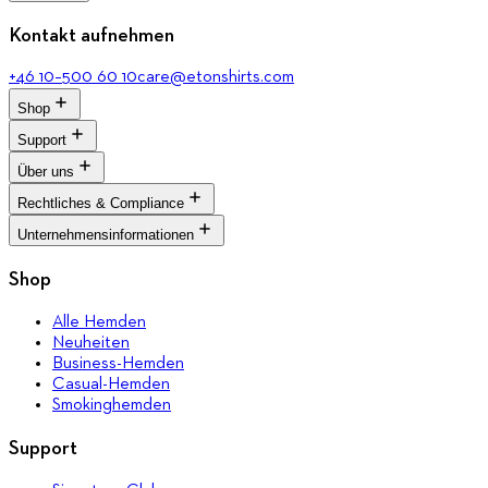
Kontakt aufnehmen
+46 10–500 60 10
care@etonshirts.com
Shop
Support
Alle Hemden
Neuheiten
Über uns
Signature Club
Business-Hemden
Kundenservice
Rechtliches & Compliance
Casual-Hemden
Das Journal
Rückgabeportal
Smokinghemden
Über Eton
Unternehmensinformationen
FAQ
Verkaufsbedingungen
Qualitätsversprechen
Medienbank
Datenschutzerklärung
Marken-Stores
Corporate
Shop
Barrierefreiheit
Unser Erbe
Cookie-Richtlinie
Nachhaltigkeit
Alle Hemden
Karriere
Neuheiten
Presse
Business-Hemden
Casual-Hemden
Smokinghemden
Support