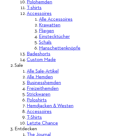
Polohemden
T-shirts
Accessoires
Alle Accessoires
Krawatten
Fliegen
Einstecktücher
Schals
Manschettenknöpfe
Badeshorts
Custom Made
Sale
Alle Sale-Artikel
Alle Hemden
Businesshemden
Freizeithemden
Strickwaren
Poloshirts
Hemdjacken & Westen
Accessoires
T-Shirts
Letzte Chance
Entdecken
The Journal