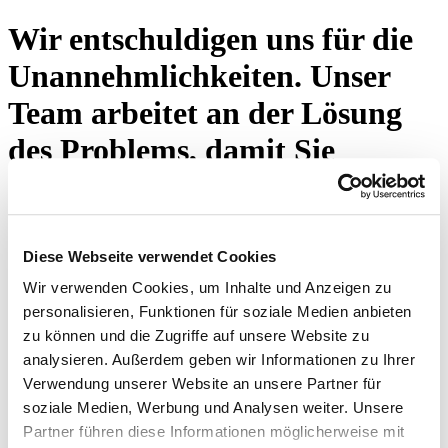
Wir entschuldigen uns für die
Unannehmlichkeiten. Unser
Team arbeitet an der Lösung
des Problems, damit Sie
weiterhin die gewohnte
Exzellenz von Eton Shirts
erleben. Bitte drücken Sie den
Diese Webseite verwendet Cookies
Wir verwenden Cookies, um Inhalte und Anzeigen zu
untenstehenden Knopf oder
personalisieren, Funktionen für soziale Medien anbieten
besuchen Sie unsere Startseite.
zu können und die Zugriffe auf unsere Website zu
analysieren. Außerdem geben wir Informationen zu Ihrer
Verwendung unserer Website an unsere Partner für
Erneut versuchen
soziale Medien, Werbung und Analysen weiter. Unsere
Partner führen diese Informationen möglicherweise mit