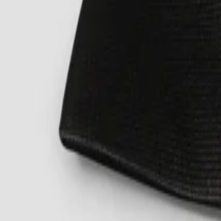
¥20,000
¥10,000
カラー
/
ブルー
80
サイズガイド
情報
支払い、配送&返品
Gallery