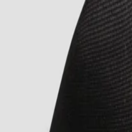
50%
info card へ進む
ソリッドツイルタイ